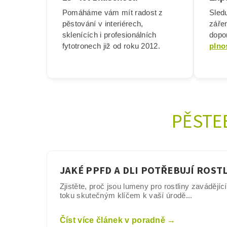
Pomáháme vám mít radost z
Sledu
pěstování v interiérech,
záře
sklenících i profesionálních
dopor
fytotronech již od roku 2012.
plno
PĚSTE
JAKÉ PPFD A DLI POTŘEBUJÍ ROST
Zjistěte, proč jsou lumeny pro rostliny zavádějíc
toku skutečným klíčem k vaší úrodě...
Číst více článek v poradně →