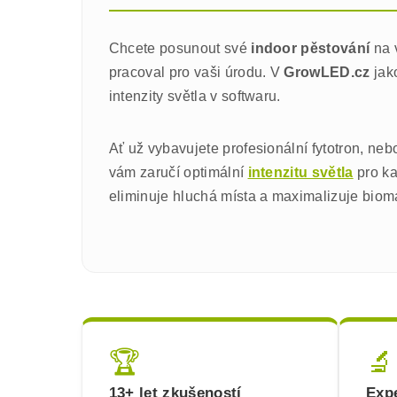
Chcete posunout své
indoor pěstování
na 
pracoval pro vaši úrodu. V
GrowLED.cz
jak
intenzity světla v softwaru.
Ať už vybavujete profesionální fytotron, neb
vám zaručí optimální
intenzitu světla
pro ka
eliminuje hluchá místa a maximalizuje biomas
🏆
🔬
13+ let zkušeností
Expe