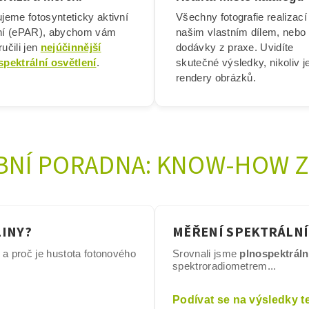
jeme fotosynteticky aktivní
Všechny fotografie realizací
ní (ePAR), abychom vám
našim vlastním dílem, nebo
učili jen
nejúčinnější
dodávky z praxe. Uvidíte
spektrální osvětlení
.
skutečné výsledky, nikoliv j
rendery obrázků.
BNÍ PORADNA: KNOW-HOW Z
LINY?
MĚŘENÍ SPEKTRÁLNÍ
í a proč je hustota fotonového
Srovnali jsme
plnospektrální
spektroradiometrem...
Podívat se na výsledky t