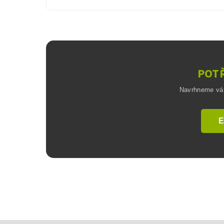
POTŘ
Navrhneme vám 
E