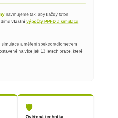
iny
navrhujeme tak, aby každý foton
vádíme
vlastní
výpočty PPFD
a simulace
e simulace a měření spektroradiometrem
ostavené na více jak 13 letech praxe, které
🛡️
Ověřená technika