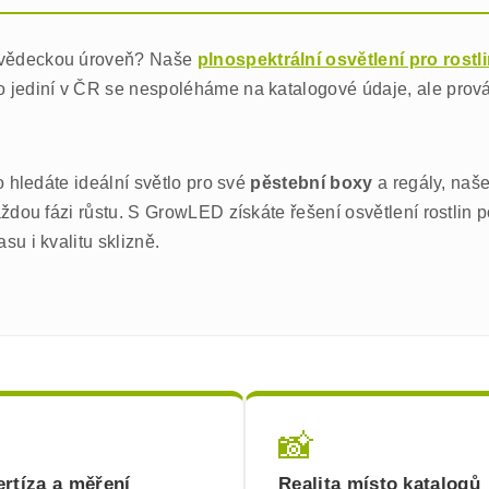
vědeckou úroveň? Naše
plnospektrální osvětlení pro rostl
o jediní v ČR se nespoléháme na katalogové údaje, ale pro
o hledáte ideální světlo pro své
pěstební boxy
a regály, naš
ždou fázi růstu. S GrowLED získáte řešení osvětlení rostlin p
u i kvalitu sklizně.
📸
rtíza a měření
Realita místo katalogů