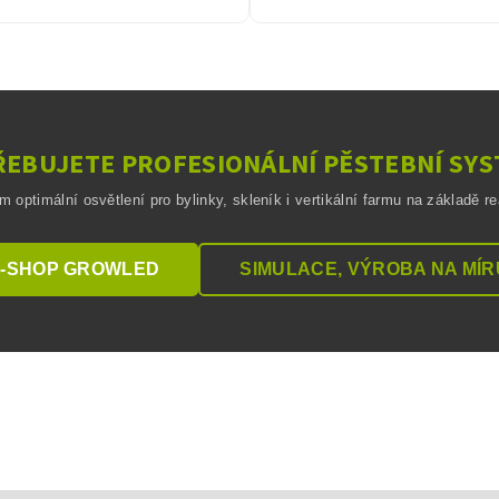
EBUJETE PROFESIONÁLNÍ PĚSTEBNÍ SY
optimální osvětlení pro bylinky, skleník i vertikální farmu na základě r
-SHOP GROWLED
SIMULACE, VÝROBA NA MÍR