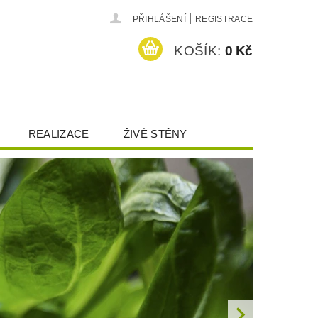
|
PŘIHLÁŠENÍ
REGISTRACE
KOŠÍK:
0 Kč
REALIZACE
ŽIVÉ STĚNY
HRANA OSOBNÍCH ÚDAJŮ (GDPR)