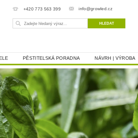
info@growled.cz
+420 773 563 399
ELE
PĚSTITELSKÁ PORADNA
NÁVRH | VÝROBA
AT
REKLAMACE
OBCHODNÍ PODMÍNKY
OC