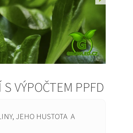
Í S VÝPOČTEM PPFD
INY, JEHO HUSTOTA A