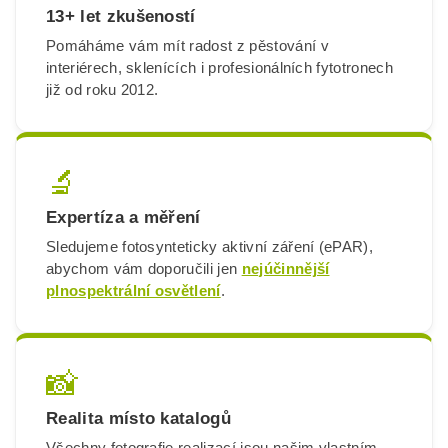
13+ let zkušeností
Pomáháme vám mít radost z pěstování v
interiérech, sklenících i profesionálních fytotronech
již od roku 2012.
🔬
Expertíza a měření
Sledujeme fotosynteticky aktivní záření (ePAR),
abychom vám doporučili jen
nejúčinnější
plnospektrální osvětlení
.
📸
Realita místo katalogů
Všechny fotografie realizací jsou našim vlastním