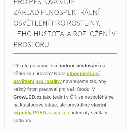
PRO PĚSTOVÁNÍ JE
ZÁKLAD PLNOSPEKTRÁLNÍ
OSVĚTLENÍ PRO ROSTLINY,
JEHO HUSTOTA A ROZLOŽENÍ V
PROSTORU
Chcete posunout své
indoor pěstování
na
vědeckou úroveň? Naše
plnospektrální
osvětlení pro rostliny
navrhujeme tak, aby
každý foton pracoval pro vaši úrodu. V
GrowLED.cz
jako jediní v ČR se nespoléháme
na katalogové údaje, ale provádíme
vlastní
výpočty PPFD
a simulace
intenzity světla v
softwaru.