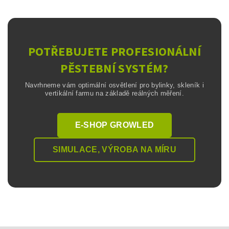
POTŘEBUJETE PROFESIONÁLNÍ
PĚSTEBNÍ SYSTÉM?
Navrhneme vám optimální osvětlení pro bylinky, skleník i
vertikální farmu na základě reálných měření.
E-SHOP GROWLED
SIMULACE, VÝROBA NA MÍRU