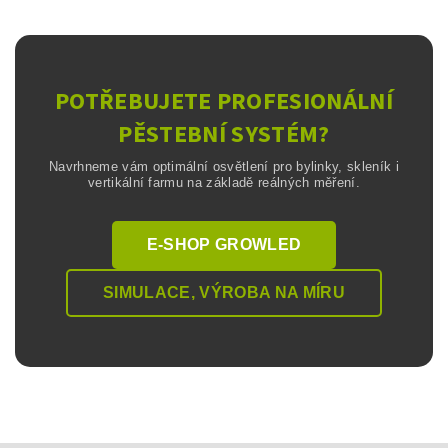
POTŘEBUJETE PROFESIONÁLNÍ
PĚSTEBNÍ SYSTÉM?
Navrhneme vám optimální osvětlení pro bylinky, skleník i
vertikální farmu na základě reálných měření.
E-SHOP GROWLED
SIMULACE, VÝROBA NA MÍRU