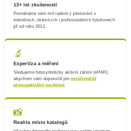
13+ let zkušeností
Pomáháme vám mít radost z pěstování v
interiérech, sklenících i profesionálních fytotronech
již od roku 2012.
🔬
Expertíza a měření
Sledujeme fotosynteticky aktivní záření (ePAR),
abychom vám doporučili jen
nejúčinnější
plnospektrální osvětlení
.
📸
Realita místo katalogů
Všechny fotografie realizací jsou našim vlastním