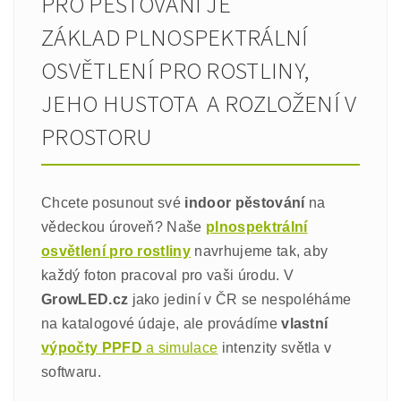
PRO PĚSTOVÁNÍ JE
ZÁKLAD PLNOSPEKTRÁLNÍ
OSVĚTLENÍ PRO ROSTLINY,
JEHO HUSTOTA A ROZLOŽENÍ V
PROSTORU
Chcete posunout své
indoor pěstování
na
vědeckou úroveň? Naše
plnospektrální
osvětlení pro rostliny
navrhujeme tak, aby
každý foton pracoval pro vaši úrodu. V
GrowLED.cz
jako jediní v ČR se nespoléháme
na katalogové údaje, ale provádíme
vlastní
výpočty PPFD
a simulace
intenzity světla v
softwaru.