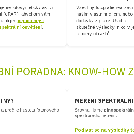
jeme fotosynteticky aktivní
Všechny fotografie realizací
ní (ePAR), abychom vám
našim vlastním dílem, nebo
učili jen
nejúčinnější
dodávky z praxe. Uvidíte
spektrální osvětlení
.
skutečné výsledky, nikoliv j
rendery obrázků.
BNÍ PORADNA: KNOW-HOW Z
LINY?
MĚŘENÍ SPEKTRÁLNÍ
í a proč je hustota fotonového
Srovnali jsme
plnospektrální
spektroradiometrem...
Podívat se na výsledky t