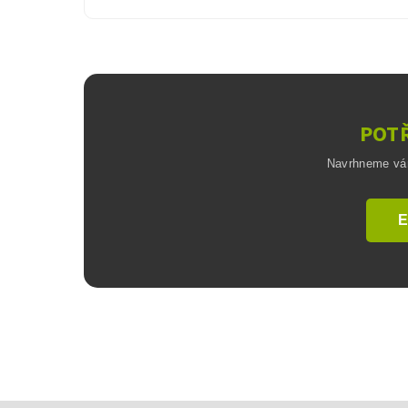
POTŘ
Navrhneme vám 
E