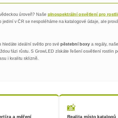
vědeckou úroveň? Naše
plnospektrální osvětlení pro rostl
o jediní v ČR se nespoléháme na katalogové údaje, ale pro
o hledáte ideální světlo pro své
pěstební boxy
a regály, naš
ždou fázi růstu. S GrowLED získáte řešení osvětlení rostlin p
u i kvalitu sklizně.
📸
rtíza a měření
Realita místo katalogů