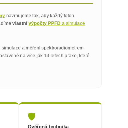
iny
navrhujeme tak, aby každý foton
vádíme
vlastní
výpočty PPFD
a simulace
e simulace a měření spektroradiometrem
ostavené na více jak 13 letech praxe, které
🛡️
Ověřená technika