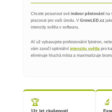
Chcete posunout své
indoor pěstování
na 
pracoval pro vaši úrodu. V
GrowLED.cz
jak
intenzity světla v softwaru.
Ať už vybavujete profesionální fytotron, neb
vám zaručí optimální
intenzitu světla
pro ka
eliminuje hluchá místa a maximalizuje biomas
🏆
🔬
13+ let zkušeností
Expe