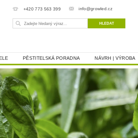
info@growled.cz
+420 773 563 399
ELE
PĚSTITELSKÁ PORADNA
NÁVRH | VÝROBA
AT
REKLAMACE
OBCHODNÍ PODMÍNKY
OC