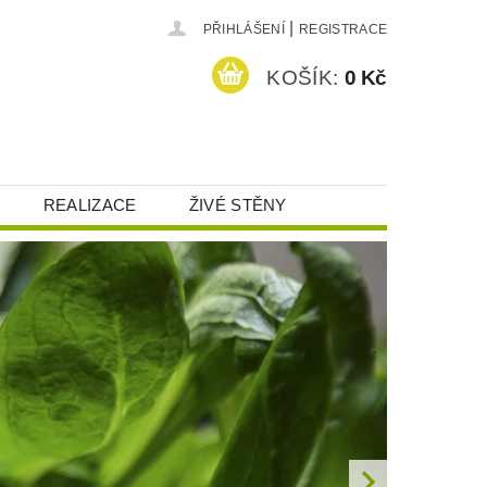
|
PŘIHLÁŠENÍ
REGISTRACE
KOŠÍK:
0 Kč
REALIZACE
ŽIVÉ STĚNY
HRANA OSOBNÍCH ÚDAJŮ (GDPR)