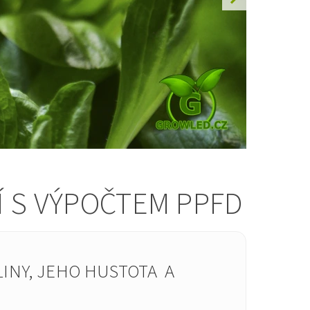
Í S VÝPOČTEM PPFD
INY, JEHO HUSTOTA A