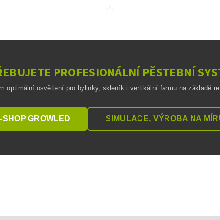
EBUJETE PROFESIONÁLNÍ PĚSTEBNÍ SY
optimální osvětlení pro bylinky, skleník i vertikální farmu na základě r
-SHOP GROWLED
SIMULACE, VÝROBA NA MÍR