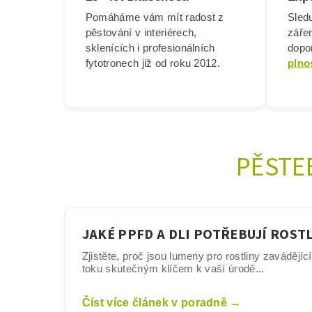
Pomáháme vám mít radost z
Sledu
pěstování v interiérech,
záře
sklenících i profesionálních
dopor
fytotronech již od roku 2012.
plno
PĚSTE
JAKÉ PPFD A DLI POTŘEBUJÍ ROST
Zjistěte, proč jsou lumeny pro rostliny zavádějíc
toku skutečným klíčem k vaší úrodě...
Číst více článek v poradně →