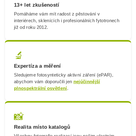
13+ let zkušeností
Pomáháme vám mít radost z pěstování v
interiérech, sklenících i profesionálních fytotronech
již od roku 2012.
🔬
Expertíza a měření
Sledujeme fotosynteticky aktivní záření (ePAR),
abychom vám doporučili jen
nejúčinnější
plnospektrální osvětlení
.
📸
Realita místo katalogů
Všechny fotografie realizací jsou našim vlastním