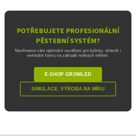
POTŘEBUJETE PROFESIONÁLNÍ
PĚSTEBNÍ SYSTÉM?
Navrhneme vám optimální osvětlení pro bylinky, skleník i
vertikální farmu na základě reálných měření.
E-SHOP GROWLED
SIMULACE, VÝROBA NA MÍRU