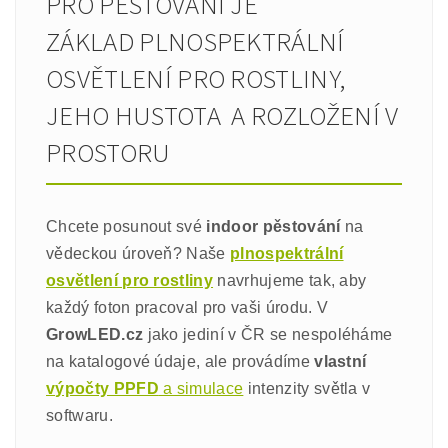
PRO PĚSTOVÁNÍ JE
ZÁKLAD PLNOSPEKTRÁLNÍ
OSVĚTLENÍ PRO ROSTLINY,
JEHO HUSTOTA A ROZLOŽENÍ V
PROSTORU
Chcete posunout své
indoor pěstování
na
vědeckou úroveň? Naše
plnospektrální
osvětlení pro rostliny
navrhujeme tak, aby
každý foton pracoval pro vaši úrodu. V
GrowLED.cz
jako jediní v ČR se nespoléháme
na katalogové údaje, ale provádíme
vlastní
výpočty PPFD
a simulace
intenzity světla v
softwaru.