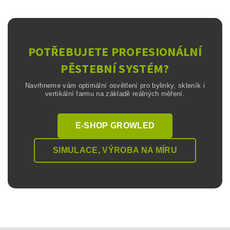
POTŘEBUJETE PROFESIONÁLNÍ
PĚSTEBNÍ SYSTÉM?
Navrhneme vám optimální osvětlení pro bylinky, skleník i
vertikální farmu na základě reálných měření.
E-SHOP GROWLED
SIMULACE, VÝROBA NA MÍRU