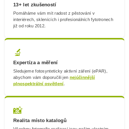
13+ let zkušeností
Pomáháme vám mít radost z pěstování v
interiérech, sklenících i profesionálních fytotronech
již od roku 2012.
🔬
Expertíza a měření
Sledujeme fotosynteticky aktivní záření (ePAR),
abychom vám doporučili jen
nejúčinnější
plnospektrální osvětlení
.
📸
Realita místo katalogů
Všechny fotografie realizací jsou našim vlastním