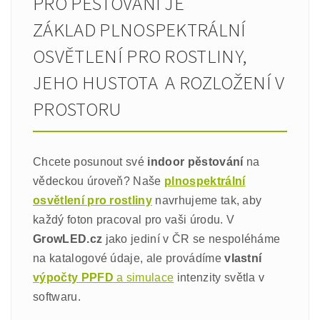
PRO PĚSTOVÁNÍ JE
ZÁKLAD PLNOSPEKTRÁLNÍ
OSVĚTLENÍ PRO ROSTLINY,
JEHO HUSTOTA A ROZLOŽENÍ V
PROSTORU
Chcete posunout své
indoor pěstování
na
vědeckou úroveň? Naše
plnospektrální
osvětlení pro rostliny
navrhujeme tak, aby
každý foton pracoval pro vaši úrodu. V
GrowLED.cz
jako jediní v ČR se nespoléháme
na katalogové údaje, ale provádíme
vlastní
výpočty PPFD
a simulace
intenzity světla v
softwaru.