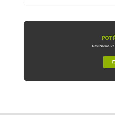
POTŘ
Navrhneme vám 
E