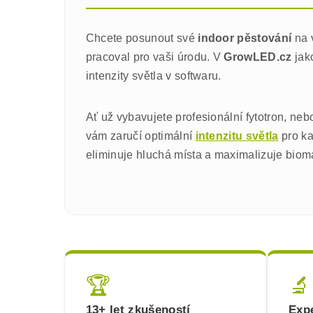
Chcete posunout své
indoor pěstování
na 
pracoval pro vaši úrodu. V
GrowLED.cz
jak
intenzity světla v softwaru.
Ať už vybavujete profesionální fytotron, neb
vám zaručí optimální
intenzitu světla
pro ka
eliminuje hluchá místa a maximalizuje biomas
🏆
🔬
13+ let zkušeností
Expe