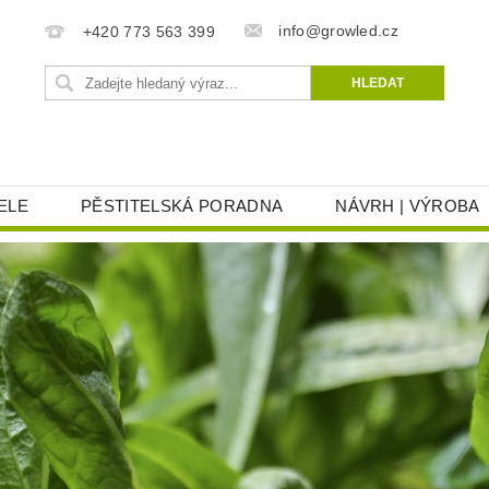
info@growled.cz
+420 773 563 399
ELE
PĚSTITELSKÁ PORADNA
NÁVRH | VÝROBA
AT
REKLAMACE
OBCHODNÍ PODMÍNKY
OC