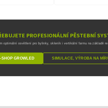
EBUJETE PROFESIONÁLNÍ PĚSTEBNÍ SY
optimální osvětlení pro bylinky, skleník i vertikální farmu na základě r
-SHOP GROWLED
SIMULACE, VÝROBA NA MÍR