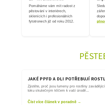
Pomáháme vám mít radost z
Sledu
pěstování v interiérech,
záře
sklenících i profesionálních
dopor
fytotronech již od roku 2012.
plno
PĚSTE
JAKÉ PPFD A DLI POTŘEBUJÍ ROST
Zjistěte, proč jsou lumeny pro rostliny zavádějíc
toku skutečným klíčem k vaší úrodě...
Číst více článek v poradně →