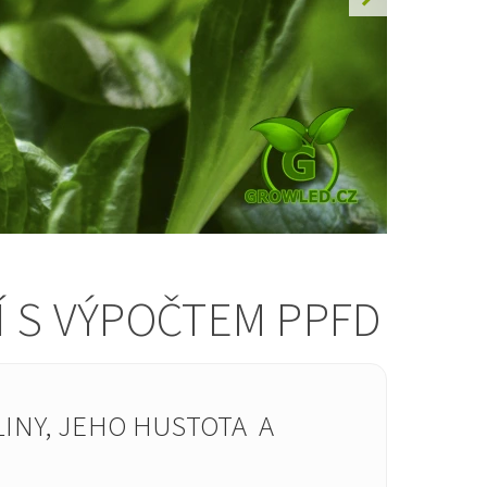
Í S VÝPOČTEM PPFD
INY, JEHO HUSTOTA A