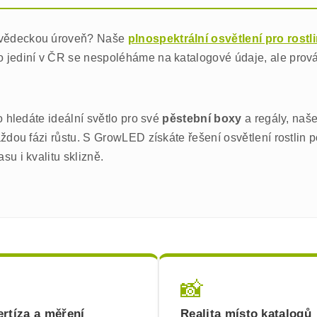
vědeckou úroveň? Naše
plnospektrální osvětlení pro rostl
o jediní v ČR se nespoléháme na katalogové údaje, ale pro
o hledáte ideální světlo pro své
pěstební boxy
a regály, naš
ždou fázi růstu. S GrowLED získáte řešení osvětlení rostlin p
u i kvalitu sklizně.
📸
rtíza a měření
Realita místo katalogů