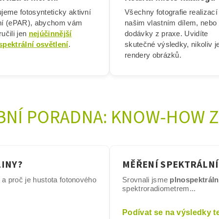
jeme fotosynteticky aktivní
Všechny fotografie realizací
ní (ePAR), abychom vám
našim vlastním dílem, nebo
učili jen
nejúčinnější
dodávky z praxe. Uvidíte
spektrální osvětlení
.
skutečné výsledky, nikoliv j
rendery obrázků.
BNÍ PORADNA: KNOW-HOW Z
LINY?
MĚŘENÍ SPEKTRÁLNÍ
í a proč je hustota fotonového
Srovnali jsme
plnospektrální
spektroradiometrem...
Podívat se na výsledky t