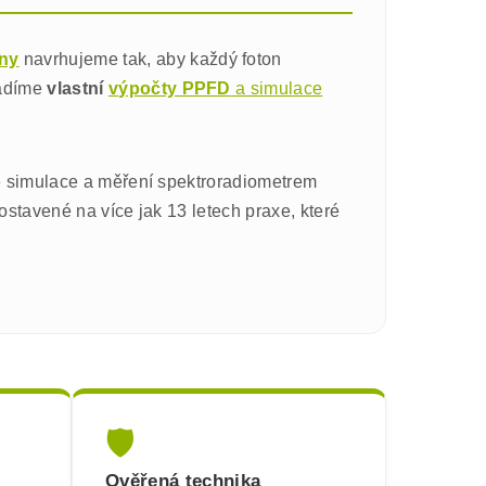
iny
navrhujeme tak, aby každý foton
vádíme
vlastní
výpočty PPFD
a simulace
e simulace a měření spektroradiometrem
ostavené na více jak 13 letech praxe, které
🛡️
Ověřená technika