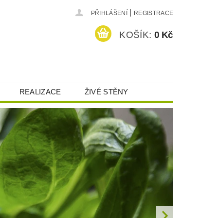
|
PŘIHLÁŠENÍ
REGISTRACE
KOŠÍK:
0 Kč
REALIZACE
ŽIVÉ STĚNY
HRANA OSOBNÍCH ÚDAJŮ (GDPR)