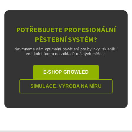
POTŘEBUJETE PROFESIONÁLNÍ
PĚSTEBNÍ SYSTÉM?
Navrhneme vám optimální osvětlení pro bylinky, skleník i
vertikální farmu na základě reálných měření.
E-SHOP GROWLED
SIMULACE, VÝROBA NA MÍRU