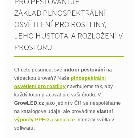
PRO PĚSTOVÁNÍ JE
ZÁKLAD PLNOSPEKTRÁLNÍ
OSVĚTLENÍ PRO ROSTLINY,
JEHO HUSTOTA A ROZLOŽENÍ V
PROSTORU
Chcete posunout své
indoor pěstování
na
vědeckou úroveň? Naše
plnospektrální
osvětlení pro rostliny
navrhujeme tak, aby
každý foton pracoval pro vaši úrodu. V
GrowLED.cz
jako jediní v ČR se nespoléháme
na katalogové údaje, ale provádíme
vlastní
výpočty PPFD
a simulace
intenzity světla v
softwaru.