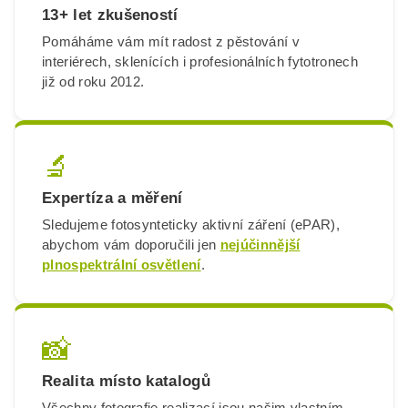
13+ let zkušeností
Pomáháme vám mít radost z pěstování v
interiérech, sklenících i profesionálních fytotronech
již od roku 2012.
🔬
Expertíza a měření
Sledujeme fotosynteticky aktivní záření (ePAR),
abychom vám doporučili jen
nejúčinnější
plnospektrální osvětlení
.
📸
Realita místo katalogů
Všechny fotografie realizací jsou našim vlastním