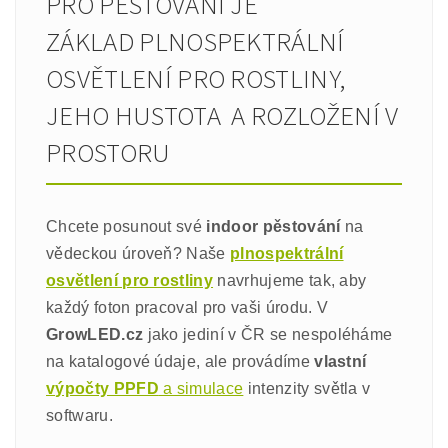
PRO PĚSTOVÁNÍ JE
ZÁKLAD PLNOSPEKTRÁLNÍ
OSVĚTLENÍ PRO ROSTLINY,
JEHO HUSTOTA A ROZLOŽENÍ V
PROSTORU
Chcete posunout své
indoor pěstování
na
vědeckou úroveň? Naše
plnospektrální
osvětlení pro rostliny
navrhujeme tak, aby
každý foton pracoval pro vaši úrodu. V
GrowLED.cz
jako jediní v ČR se nespoléháme
na katalogové údaje, ale provádíme
vlastní
výpočty PPFD
a simulace
intenzity světla v
softwaru.