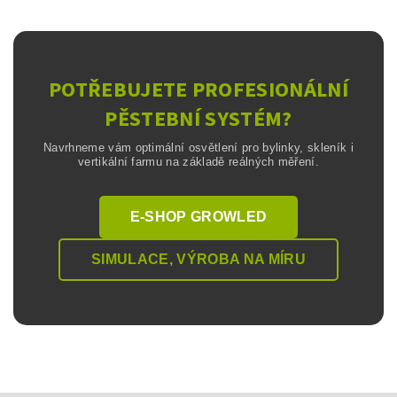
POTŘEBUJETE PROFESIONÁLNÍ
PĚSTEBNÍ SYSTÉM?
Navrhneme vám optimální osvětlení pro bylinky, skleník i
vertikální farmu na základě reálných měření.
E-SHOP GROWLED
SIMULACE, VÝROBA NA MÍRU