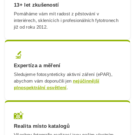
13+ let zkušeností
Pomáháme vám mít radost z pěstování v
interiérech, sklenících i profesionálních fytotronech
již od roku 2012.
🔬
Expertíza a měření
Sledujeme fotosynteticky aktivní záření (ePAR),
abychom vám doporučili jen
nejúčinnější
plnospektrální osvětlení
.
📸
Realita místo katalogů
Všechny fotografie realizací jsou našim vlastním