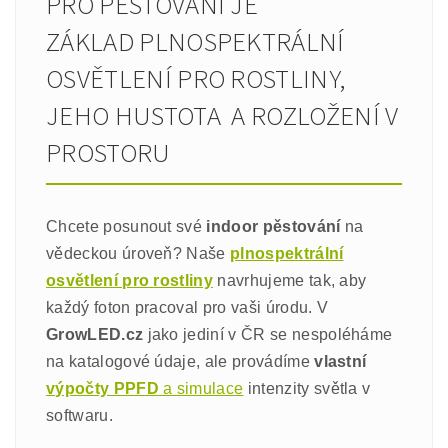
PRO PĚSTOVÁNÍ JE
ZÁKLAD PLNOSPEKTRÁLNÍ
OSVĚTLENÍ PRO ROSTLINY,
JEHO HUSTOTA A ROZLOŽENÍ V
PROSTORU
Chcete posunout své
indoor pěstování
na
vědeckou úroveň? Naše
plnospektrální
osvětlení pro rostliny
navrhujeme tak, aby
každý foton pracoval pro vaši úrodu. V
GrowLED.cz
jako jediní v ČR se nespoléháme
na katalogové údaje, ale provádíme
vlastní
výpočty PPFD
a simulace
intenzity světla v
softwaru.