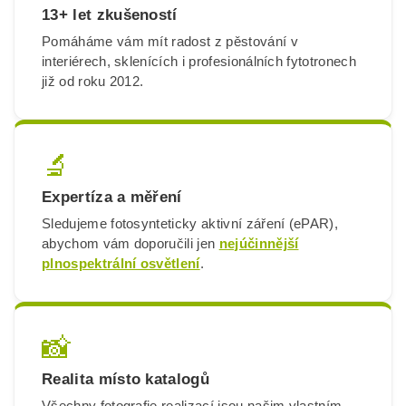
13+ let zkušeností
Pomáháme vám mít radost z pěstování v
interiérech, sklenících i profesionálních fytotronech
již od roku 2012.
🔬
Expertíza a měření
Sledujeme fotosynteticky aktivní záření (ePAR),
abychom vám doporučili jen
nejúčinnější
plnospektrální osvětlení
.
📸
Realita místo katalogů
Všechny fotografie realizací jsou našim vlastním