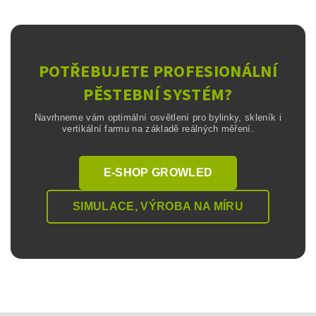
POTŘEBUJETE PROFESIONÁLNÍ
PĚSTEBNÍ SYSTÉM?
Navrhneme vám optimální osvětlení pro bylinky, skleník i
vertikální farmu na základě reálných měření.
E-SHOP GROWLED
SIMULACE, VÝROBA NA MÍRU