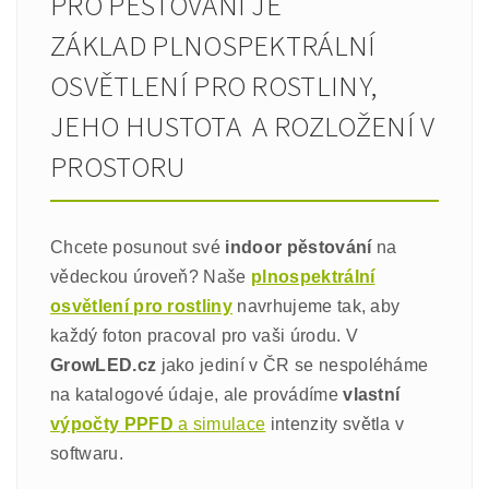
PRO PĚSTOVÁNÍ JE
ZÁKLAD PLNOSPEKTRÁLNÍ
OSVĚTLENÍ PRO ROSTLINY,
JEHO HUSTOTA A ROZLOŽENÍ V
PROSTORU
Chcete posunout své
indoor pěstování
na
vědeckou úroveň? Naše
plnospektrální
osvětlení pro rostliny
navrhujeme tak, aby
každý foton pracoval pro vaši úrodu. V
GrowLED.cz
jako jediní v ČR se nespoléháme
na katalogové údaje, ale provádíme
vlastní
výpočty PPFD
a simulace
intenzity světla v
softwaru.