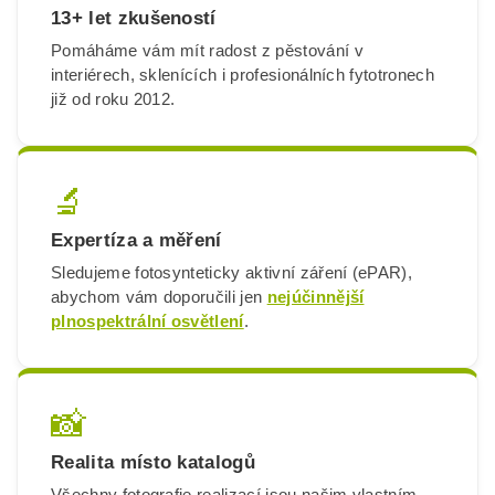
13+ let zkušeností
Pomáháme vám mít radost z pěstování v
interiérech, sklenících i profesionálních fytotronech
již od roku 2012.
🔬
Expertíza a měření
Sledujeme fotosynteticky aktivní záření (ePAR),
abychom vám doporučili jen
nejúčinnější
plnospektrální osvětlení
.
📸
Realita místo katalogů
Všechny fotografie realizací jsou našim vlastním