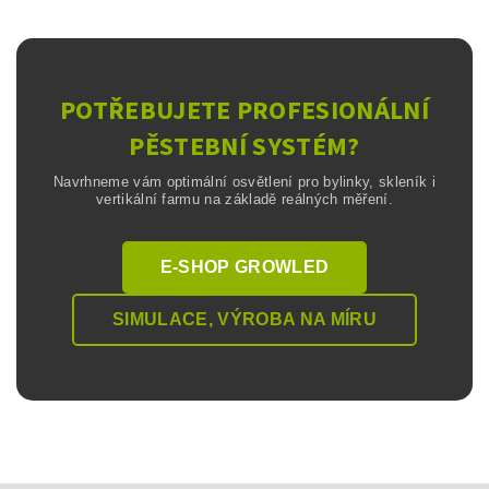
POTŘEBUJETE PROFESIONÁLNÍ
PĚSTEBNÍ SYSTÉM?
Navrhneme vám optimální osvětlení pro bylinky, skleník i
vertikální farmu na základě reálných měření.
E-SHOP GROWLED
SIMULACE, VÝROBA NA MÍRU