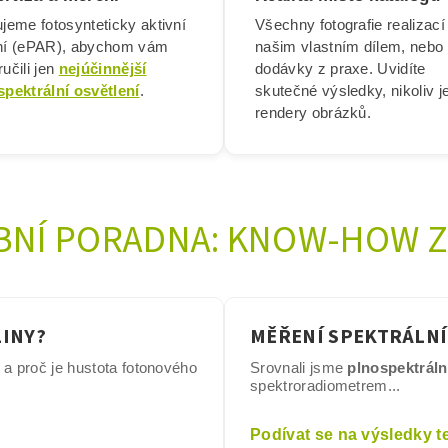
jeme fotosynteticky aktivní
Všechny fotografie realizací
ní (ePAR), abychom vám
našim vlastním dílem, nebo
učili jen
nejúčinnější
dodávky z praxe. Uvidíte
spektrální osvětlení
.
skutečné výsledky, nikoliv j
rendery obrázků.
BNÍ PORADNA: KNOW-HOW Z
LINY?
MĚŘENÍ SPEKTRÁLNÍ
í a proč je hustota fotonového
Srovnali jsme
plnospektrální
spektroradiometrem...
Podívat se na výsledky t