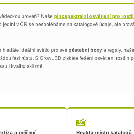
vědeckou úroveň? Naše
plnospektrální osvětlení pro rostl
o jediní v ČR se nespoléháme na katalogové údaje, ale pro
o hledáte ideální světlo pro své
pěstební boxy
a regály, naš
ždou fázi růstu. S GrowLED získáte řešení osvětlení rostlin p
u i kvalitu sklizně.
📸
rtíza a měření
Realita místo katalogů