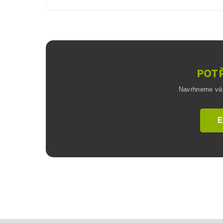
POTŘ
Navrhneme vám 
E