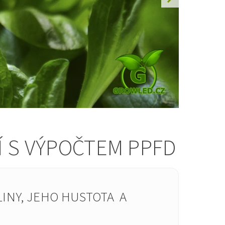
Í S VÝPOČTEM PPFD
INY, JEHO HUSTOTA A