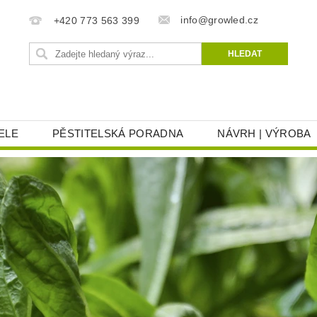
info@growled.cz
+420 773 563 399
ELE
PĚSTITELSKÁ PORADNA
NÁVRH | VÝROBA
AT
REKLAMACE
OBCHODNÍ PODMÍNKY
OC