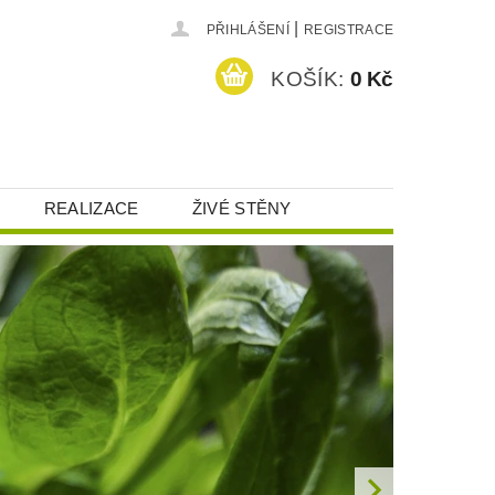
|
PŘIHLÁŠENÍ
REGISTRACE
KOŠÍK:
0 Kč
REALIZACE
ŽIVÉ STĚNY
HRANA OSOBNÍCH ÚDAJŮ (GDPR)