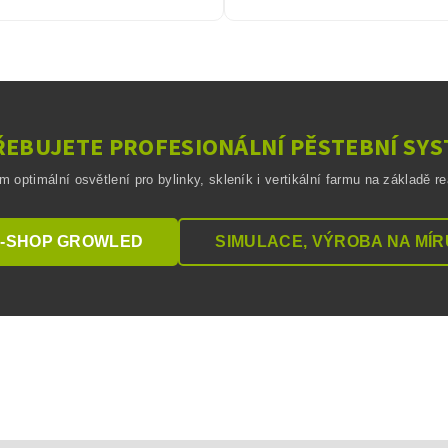
EBUJETE PROFESIONÁLNÍ PĚSTEBNÍ SY
optimální osvětlení pro bylinky, skleník i vertikální farmu na základě r
-SHOP GROWLED
SIMULACE, VÝROBA NA MÍR