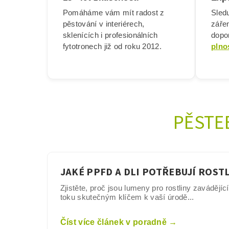
Pomáháme vám mít radost z
Sledu
pěstování v interiérech,
záře
sklenících i profesionálních
dopor
fytotronech již od roku 2012.
plno
PĚSTE
JAKÉ PPFD A DLI POTŘEBUJÍ ROST
Zjistěte, proč jsou lumeny pro rostliny zavádějíc
toku skutečným klíčem k vaší úrodě...
Číst více článek v poradně →