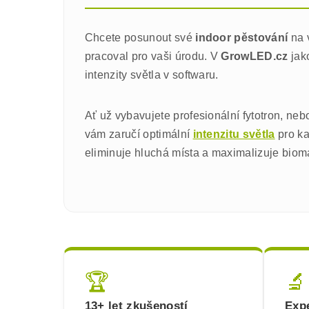
Chcete posunout své
indoor pěstování
na 
pracoval pro vaši úrodu. V
GrowLED.cz
jak
intenzity světla v softwaru.
Ať už vybavujete profesionální fytotron, neb
vám zaručí optimální
intenzitu světla
pro ka
eliminuje hluchá místa a maximalizuje biomas
🏆
🔬
13+ let zkušeností
Expe