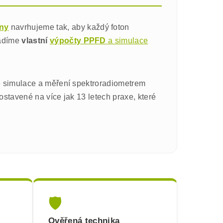
iny
navrhujeme tak, aby každý foton
vádíme
vlastní
výpočty PPFD
a simulace
e simulace a měření spektroradiometrem
ostavené na více jak 13 letech praxe, které
🛡️
Ověřená technika