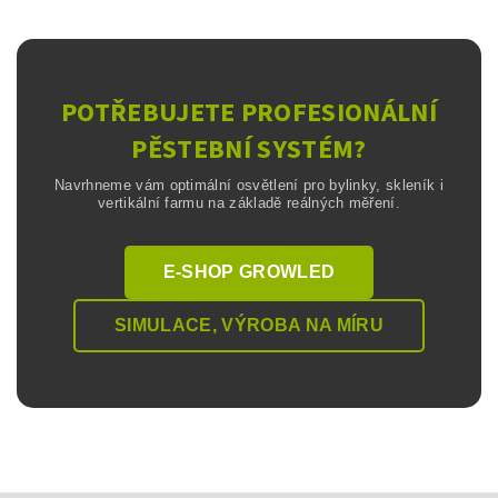
POTŘEBUJETE PROFESIONÁLNÍ
PĚSTEBNÍ SYSTÉM?
Navrhneme vám optimální osvětlení pro bylinky, skleník i
vertikální farmu na základě reálných měření.
E-SHOP GROWLED
SIMULACE, VÝROBA NA MÍRU