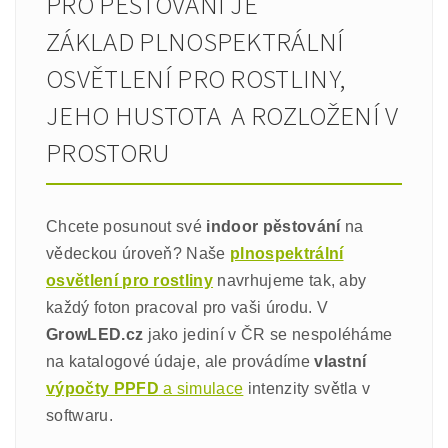
PRO PĚSTOVÁNÍ JE
ZÁKLAD PLNOSPEKTRÁLNÍ
OSVĚTLENÍ PRO ROSTLINY,
JEHO HUSTOTA A ROZLOŽENÍ V
PROSTORU
Chcete posunout své
indoor pěstování
na
vědeckou úroveň? Naše
plnospektrální
osvětlení pro rostliny
navrhujeme tak, aby
každý foton pracoval pro vaši úrodu. V
GrowLED.cz
jako jediní v ČR se nespoléháme
na katalogové údaje, ale provádíme
vlastní
výpočty PPFD
a simulace
intenzity světla v
softwaru.