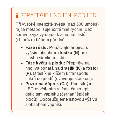
🧪 STRATEGIE HNOJENÍ POD LED
Při vysoké intenzitě světla (nad 600 µmol/s)
rajče metabolizuje extrémně rychle. Bez
správné výživy dojde k žloutnutí listů
(chloróze) během pár dnů.
Fáze růstu:
Používejte hnojiva s
vyšším obsahem
dusíku (N)
pro
stavbu stonku a listů.
Fáze květu a plodu:
Přepněte na
hnojiva bohatá na
draslík (K) a fosfor
(P)
. Draslík je klíčem k transportu
cukrů do plodů (ovlivňuje sladkost).
Pozor na Vápník (Ca):
Pod silným
LED osvětlením rajčata často trpí
deficitem vápníku (černání špiček
plodů). Doporučujeme listovou výživu
s obsahem vápníku.