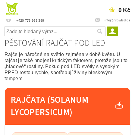
0 Kč
info@growled.cz
+420 773 563 399
PĚSTOVÁNÍ RAJČAT POD LED
Rajče je náročné na světlo zejména v době květu. U
rajčat je také hnojení kritickým faktorem, protože jsou to
„hladové“ rostliny. Pokud pod LED světly s vysokým
PPFD rostou rychle, spotřebují živiny bleskovým
tempem.
RAJČATA (SOLANUM
🍅
LYCOPERSICUM)