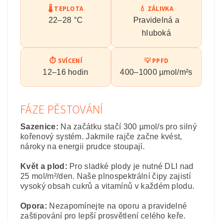
🌡️ TEPLOTA
💧 ZÁLIVKA
22–28 °C
Pravidelná a
hluboká
⏱️ SVÍCENÍ
💡 PPFD
12–16 hodin
400–1000 µmol/m²s
FÁZE PĚSTOVÁNÍ
Sazenice:
Na začátku stačí 300 µmol/s pro silný
kořenový systém. Jakmile rajče začne kvést,
nároky na energii prudce stoupají.
Květ a plod:
Pro sladké plody je nutné DLI nad
25 mol/m²/den. Naše plnospektrální čipy zajistí
vysoký obsah cukrů a vitamínů v každém plodu.
Opora:
Nezapomínejte na oporu a pravidelné
zaštipování pro lepší prosvětlení celého keře.